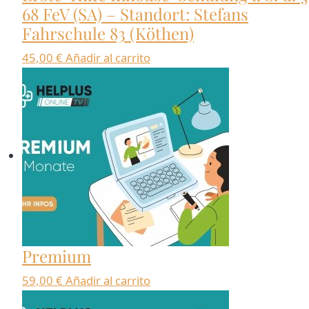
68 FeV (SA) – Standort: Stefans
Fahrschule 83 (Köthen)
45,00
€
Añadir al carrito
Premium
59,00
€
Añadir al carrito