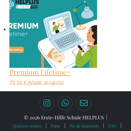
Premium Lifetime+
79,00
€
Añadir al carrito
© 2026 Erste-Hilfe Schule HELPLUS
Quiénes somos
Pulse
Pie de imprenta
GTC