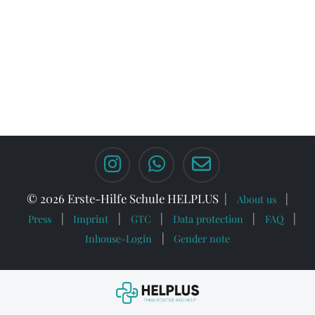
© 2026 Erste-Hilfe Schule HELPLUS
About us
Press
Imprint
GTC
Data protection
FAQ
Inhouse-Login
Gender note