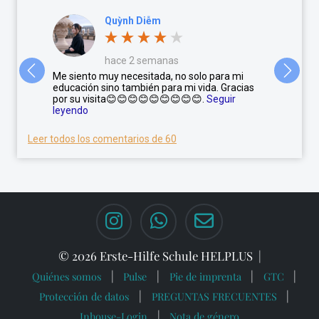
Quỳnh Diễm
hace 2 semanas
primeros
Me siento muy necesitada, no solo para mi
No puedo 
rso nos
educación sino también para mi vida. Gracias
son apasi
nido...
por su visita😊😊😊😊😊😊😊😊😊.
Seguir
El person
leyendo
leyendo
Leer todos los comentarios de 60
© 2026 Erste-Hilfe Schule HELPLUS
Quiénes somos
Pulse
Pie de imprenta
GTC
Protección de datos
PREGUNTAS FRECUENTES
Inhouse-Login
Nota de género