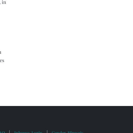
 in
n
u
es
AQ
Inhouse-Login
Gender-Hinweis