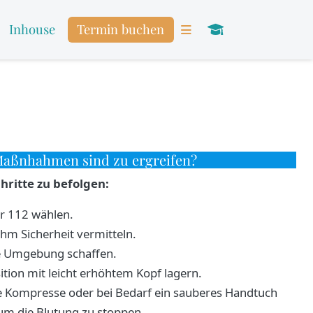
Inhouse
Termin buchen
aßnhahmen sind zu ergreifen?
hritte zu befolgen:
r 112 wählen.
hm Sicherheit vermitteln.
me Umgebung schaffen.
ition mit leicht erhöhtem Kopf lagern.
le Kompresse oder bei Bedarf ein sauberes Handtuch
um die Blutung zu stoppen.