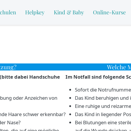
chulen
Helpkey
Kind & Baby
Online-Kurse
tzung?
Welche M
(bitte dabei Handschuhe
Im Notfall sind folgende Sc
Sofort die Notrufnumme
ärbung oder Anzeichen von
Das Kind beruhigen und i
Eine ruhige und reizar
nde Haare schwer erkennbar?
Das Kind in liegender Pos
der Nase?
Bei Blutungen eine steri
lten, die auf eine mögliche
auf die Wunde drücken, 