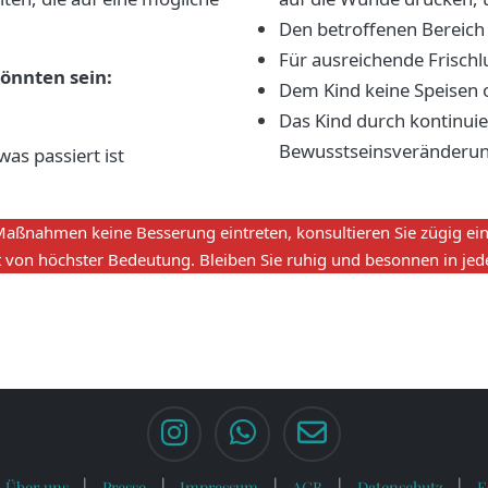
Den betroffenen Bereich
Für ausreichende Frischl
önnten sein:
Dem Kind keine Speisen 
Das Kind durch kontinui
Bewusstseinsveränderun
as passiert ist
ßnahmen keine Besserung eintreten, konsultieren Sie zügig ein
t von höchster Bedeutung. Bleiben Sie ruhig und besonnen in jede
Über uns
Presse
Impressum
AGB
Datenschutz
F