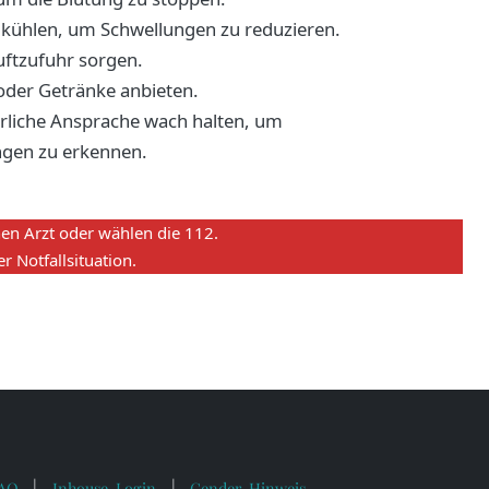
 kühlen, um Schwellungen zu reduzieren.
uftzufuhr sorgen.
oder Getränke anbieten.
erliche Ansprache wach halten, um
gen zu erkennen.
en Arzt oder wählen die 112.
r Notfallsituation.
AQ
Inhouse-Login
Gender-Hinweis